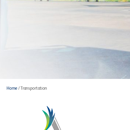
Home
/
Transportation