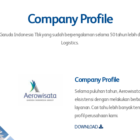
Company Profile
ruda Indonesia Tbk yang sudah berpengalaman selama 50 tahun lebih di b
Logistics.
Company Profile
Selama puluhan tahun, Aerowisat
eksistensi dengan melakukan berb
layanan. Cari tahu lebih banyak t
profil perusahaan kami.
DOWNLOAD