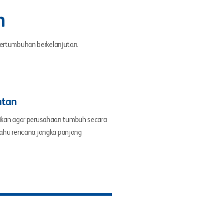
n
pertumbuhan berkelanjutan.
utan
ikan agar perusahaan tumbuh secara
 tahu rencana jangka panjang