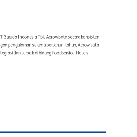
 PT Garuda Indonesia Tbk, Aerowisata secara konsisten
engan pengalaman selama bertahun-tahun, Aerowisata
grasi dan terbaik di bidang Foodservice, Hotels,