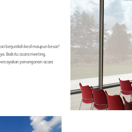
an berjumlah kecil maupun besar?
. Baik itu acara meeting,
empercayakan penanganan acara