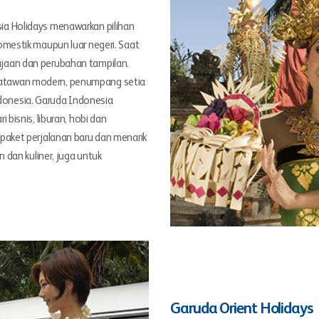
ia Holidays menawarkan pilihan
omestik maupun luar negeri. Saat
ajaan dan perubahan tampilan.
satawan modern, penumpang setia
donesia. Garuda Indonesia
 bisnis, liburan, hobi dan
 paket perjalanan baru dan menarik
n dan kuliner, juga untuk
Garuda Orient Holidays