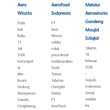
Aero
Aerofood
Melalui
Wisata
Indonesia
Aerowisata
Gandeng
Pada
PT
hari
Aero
Masjid
Rabu,
Wisata
Istiqlal
15
selaku
Jakarta,
Juli
induk
18
2026
perusahaan
Februari
bertempat
melaksanakan
2026
di
Serah
–
War
Terima
Garuda
Room,
Jabatan
Indonesia
Gedung
(Sertijab)
Group
Manajemen
Direksi
melalui
Garuda,
PT
lini
Cengkareng,
Aerofood