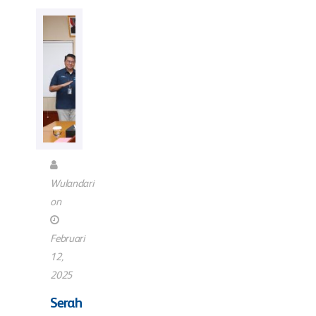
Wulandari
on
Februari
12,
2025
Serah