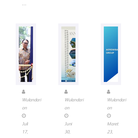
…
Wulandari
Wulandari
Wulandari
on
on
on
Juli
Juni
Maret
17,
30,
23,