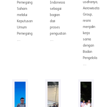
usahanya,
Pemegang
Indonesia
Aerowisata
Saham
sebagai
Group,
melalui
bagian
resmi
Keputusan
dari
menjalin
Umum
proses
kerja
Pemegang
penguatan
sama
…
…
dengan
Badan
Pengelola
…