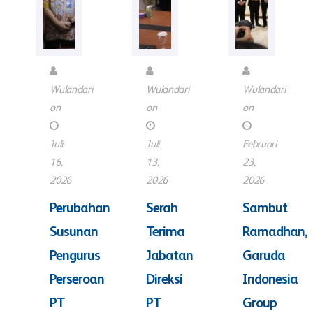
Wulandari
Wulandari
Wulandari
on
on
on
Juli
Juli
Februari
16,
13,
23,
2026
2026
2026
Perubahan
Serah
Sambut
Susunan
Terima
Ramadhan,
Pengurus
Jabatan
Garuda
Perseroan
Direksi
Indonesia
PT
PT
Group