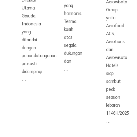
Direktur
Aerowisata
yang
Utama
Group
harmonis.
Garuda
yaitu
Terima
Indonesia
Aerofood
kasih
yang
ACS,
atas
ditandai
Aerotrans
segala
dengan
dan
dukungan
penandatanganan
Aerowisata
dan
prasasti
Hotels
…
didampingi
siap
…
sambut
peak
season
lebaran
1146H/2025
…