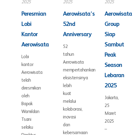
2025
2025
2025
Peresmian
Aerowisata’s
Aerowisata
Lobi
52nd
Group
Kantor
Anniversary
Siap
Aerowisata
Sambut
52
tahun
Peak
Lobi
Aerowisata
kantor
Season
mempertahankan
Aerowisata
Lebaran
eksistensinya
telah
2025
lebih
diresmikan
kuat
oleh
Jakarta,
melalui
Bapak
25
kolaborasi,
Wamildan
Maret
inovasi
Tsani
2025
dan
selaku
–
kebersamaan