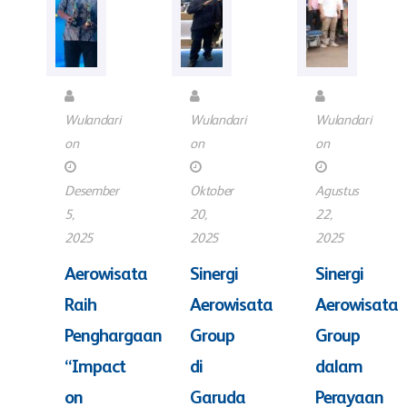
Wulandari
Wulandari
Wulandari
on
on
on
Desember
Oktober
Agustus
5,
20,
22,
2025
2025
2025
Aerowisata
Sinergi
Sinergi
Raih
Aerowisata
Aerowisata
Penghargaan
Group
Group
“Impact
di
dalam
on
Garuda
Perayaan