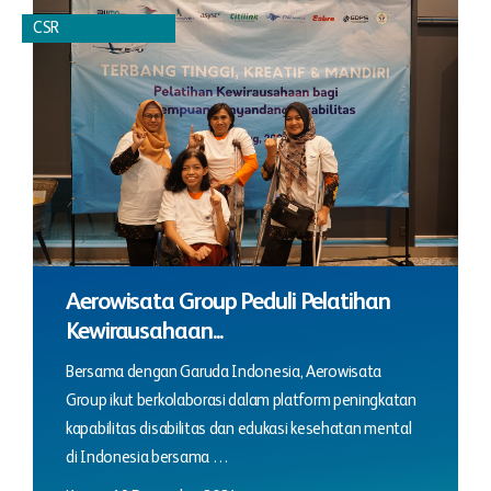
CSR
Aerowisata Group Peduli Pelatihan
Kewirausahaan...
Bersama dengan Garuda Indonesia, Aerowisata
Group ikut berkolaborasi dalam platform peningkatan
kapabilitas disabilitas dan edukasi kesehatan mental
di Indonesia bersama …