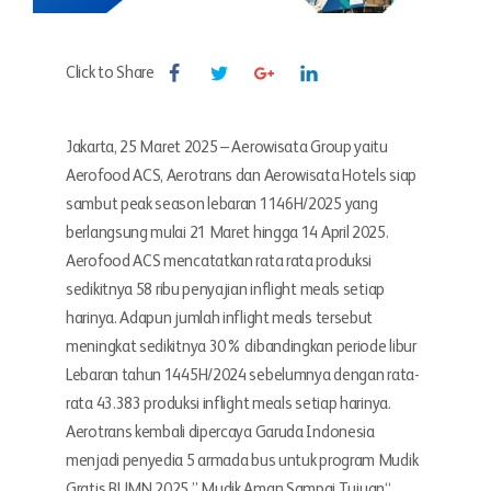
Click to Share
Jakarta, 25 Maret 2025 – Aerowisata Group yaitu
Aerofood ACS, Aerotrans dan Aerowisata Hotels siap
sambut peak season lebaran 1146H/2025 yang
berlangsung mulai 21 Maret hingga 14 April 2025.
Aerofood ACS mencatatkan rata rata produksi
sedikitnya 58 ribu penyajian inflight meals setiap
harinya. Adapun jumlah inflight meals tersebut
meningkat sedikitnya 30% dibandingkan periode libur
Lebaran tahun 1445H/2024 sebelumnya dengan rata-
rata 43.383 produksi inflight meals setiap harinya.
Aerotrans kembali dipercaya Garuda Indonesia
menjadi penyedia 5 armada bus untuk program Mudik
Gratis BUMN 2025 ” Mudik Aman Sampai Tujuan“