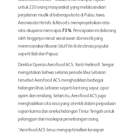
untuk 220 orang masyarakat yang melaksanakan
perjalanan mudik di beberapa kota di Pulau Jawa.
Aerowisata Hotels & Resorts memproyeksikan rata-
rata okupansi mencapai
73%
. Pencapaian ini didorong
oleh tingginya minat wisatawan domestik yang
merencanakan liburan Idul Fitri di destinasi popular
seperti Bali dan Papua.
Direktur Operasi Aerofood ACS, Yanti Herlina R. Siregar
mengatakan bahwa selama periode libur Lebaran
tersebut Aerofood ACS menghadirkan berbagai
hidangan khas Lebaran seperti lontong sayur, opor
ayam dan rendang. Selain itu, Aerofood ACS juga
menghadirkan cita rasa yang otentik dalam perpaduan
sajian kurma dan aneka hidangan Timur Tengah untuk
pelanggan dari maskapai penerbangan asing.
“Aerofood ACS terus mengoptimalkan kesiapan