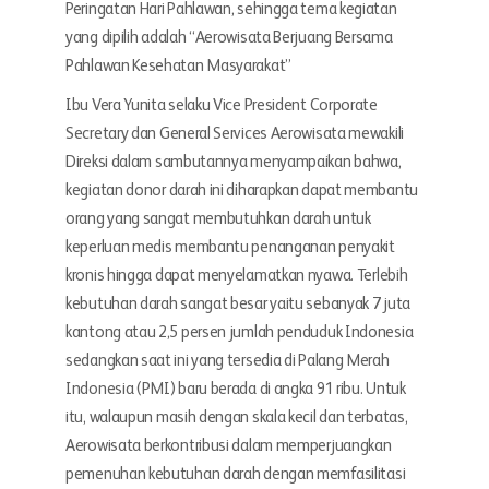
Peringatan Hari Pahlawan, sehingga tema kegiatan
yang dipilih adalah “Aerowisata Berjuang Bersama
Pahlawan Kesehatan Masyarakat”
Ibu Vera Yunita selaku Vice President Corporate
Secretary dan General Services Aerowisata mewakili
Direksi dalam sambutannya menyampaikan bahwa,
kegiatan donor darah ini diharapkan dapat membantu
orang yang sangat membutuhkan darah untuk
keperluan medis membantu penanganan penyakit
kronis hingga dapat menyelamatkan nyawa. Terlebih
kebutuhan darah sangat besar yaitu sebanyak 7 juta
kantong atau 2,5 persen jumlah penduduk Indonesia
sedangkan saat ini yang tersedia di Palang Merah
Indonesia (PMI) baru berada di angka 91 ribu. Untuk
itu, walaupun masih dengan skala kecil dan terbatas,
Aerowisata berkontribusi dalam memperjuangkan
pemenuhan kebutuhan darah dengan memfasilitasi