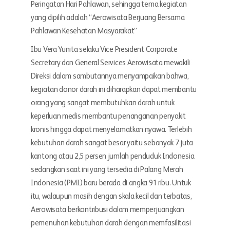
Peringatan Hari Pahlawan, sehingga tema kegiatan
yang dipilih adalah “Aerowisata Berjuang Bersama
Pahlawan Kesehatan Masyarakat”
Ibu Vera Yunita selaku Vice President Corporate
Secretary dan General Services Aerowisata mewakili
Direksi dalam sambutannya menyampaikan bahwa,
kegiatan donor darah ini diharapkan dapat membantu
orang yang sangat membutuhkan darah untuk
keperluan medis membantu penanganan penyakit
kronis hingga dapat menyelamatkan nyawa. Terlebih
kebutuhan darah sangat besar yaitu sebanyak 7 juta
kantong atau 2,5 persen jumlah penduduk Indonesia
sedangkan saat ini yang tersedia di Palang Merah
Indonesia (PMI) baru berada di angka 91 ribu. Untuk
itu, walaupun masih dengan skala kecil dan terbatas,
Aerowisata berkontribusi dalam memperjuangkan
pemenuhan kebutuhan darah dengan memfasilitasi