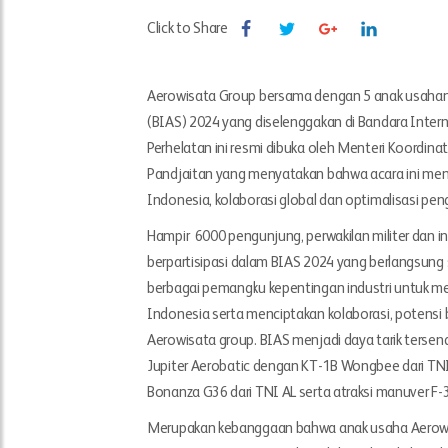
Click to Share
Aerowisata Group bersama dengan 5 anak usahanya 
(BIAS) 2024 yang diselenggakan di Bandara Inter
Perhelatan ini resmi dibuka oleh Menteri Koordina
Pandjaitan yang menyatakan bahwa acara ini me
Indonesia, kolaborasi global dan optimalisasi pe
Hampir 6000 pengunjung, perwakilan militer dan in
berpartisipasi dalam BIAS 2024 yang berlangsung
berbagai pemangku kepentingan industri untuk men
Indonesia serta menciptakan kolaborasi, potensi 
Aerowisata group. BIAS menjadi daya tarik tersendi
Jupiter Aerobatic dengan KT-1B Wongbee dari T
Bonanza G36 dari TNI AL serta atraksi manuver F-35
Merupakan kebanggaan bahwa anak usaha Aerowisa