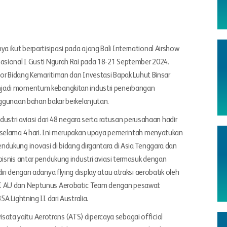
ikut berpartisipasi pada ajang Bali International Airshow
nasional I Gusti Ngurah Rai pada 18-21 September 2024.
tor Bidang Kemaritiman dan Investasi Bapak Luhut Binsar
njadi momentum kebangkitan industri penerbangan
nggunaan bahan bakar berkelanjutan.
dustri aviasi dari 48 negara serta ratusan perusahaan hadir
 selama 4 hari. Ini merupakan upaya pemerintah menyatukan
dukung inovasi di bidang dirgantara di Asia Tenggara dan
bisnis antar pendukung industri aviasi termasuk dengan
ri dengan adanya flying display atau atraksi aerobatik oleh
NI AU dan Neptunus Aerobatic Team dengan pesawat
A Lightning II dari Australia.
ta yaitu Aerotrans (ATS) dipercaya sebagai official