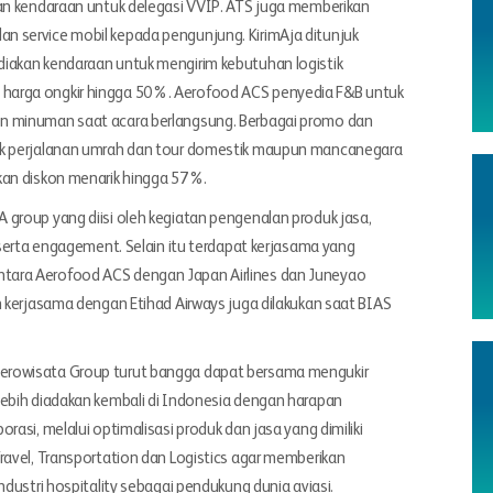
dan kendaraan untuk delegasi VVIP. ATS juga memberikan
 service mobil kepada pengunjung. KirimAja ditunjuk
iakan kendaraan untuk mengirim kebutuhan logistik
harga ongkir hingga 50%. Aerofood ACS penyedia F&B untuk
n minuman saat acara berlangsung. Berbagai promo dan
uk perjalanan umrah dan tour domestik maupun mancanegara
kan diskon menarik hingga 57%.
group yang diisi oleh kegiatan pengenalan produk jasa,
 serta engagement. Selain itu terdapat kerjasama yang
tara Aerofood ACS dengan Japan Airlines dan Juneyao
n kerjasama dengan Etihad Airways juga dilakukan saat BIAS
erowisata Group turut bangga dapat bersama mengukir
lebih diadakan kembali di Indonesia dengan harapan
asi, melalui optimalisasi produk dan jasa yang dimiliki
ravel, Transportation dan Logistics agar memberikan
ndustri hospitality sebagai pendukung dunia aviasi.