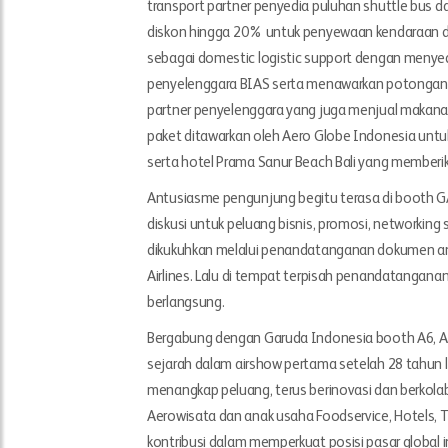
transport partner penyedia puluhan shuttle bus 
diskon hingga 20% untuk penyewaan kendaraan dan
sebagai domestic logistic support dengan menyed
penyelenggara BIAS serta menawarkan potongan 
partner penyelenggara yang juga menjual makana
paket ditawarkan oleh Aero Globe Indonesia unt
serta hotel Prama Sanur Beach Bali yang memberi
Antusiasme pengunjung begitu terasa di booth GA 
diskusi untuk peluang bisnis, promosi, networking
dikukuhkan melalui penandatanganan dokumen an
Airlines. Lalu di tempat terpisah penandatangana
berlangsung.
Bergabung dengan Garuda Indonesia booth A6, A
sejarah dalam airshow pertama setelah 28 tahun 
menangkap peluang, terus berinovasi dan berkolabor
Aerowisata dan anak usaha Foodservice, Hotels, T
kontribusi dalam memperkuat posisi pasar global i