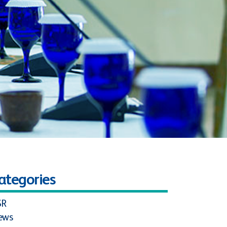
ategories
SR
ews