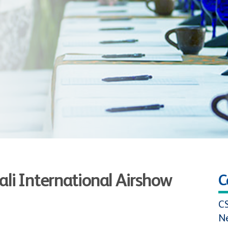
ali International Airshow
C
C
N