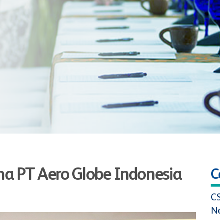
ma PT Aero Globe Indonesia
C
C
N