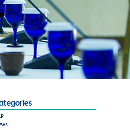
ategories
SR
ews