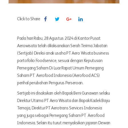
Click to Share
Pada hari Rabu, 28 Agustus 2024 di Kantor Pusat
Aerowisata telah dilaksanakan Serah Terima Jabatan
(Sertijab) Direksi anak usaha PT Aero Wisata business
portofolio Foodservice, sesuai dengan Keputusan
Pemegang Saham Di Luar Rapat Umum Pemegang
Saham PT Aerofood Indonesia (Aerofood ACS)
perihal perubahan Pengurus Perseroan.
Sertijab ini disaksikan oleh Bapak Beni Gunawan selaku
Direktur Utama PT Aero Wisata dan Bapak Kadek Bayu
Temaja, Direktur PT Aerotrans Services Indonesia
yang juga sebagai Pemegang Saham PT Aerofood
Indonesia. Selain itu turut menyaksikan jajaran Dewan