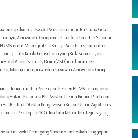
p-prinsip dari Tata Kelola Perusahaan Yang Baik atau Good
usahanya, Aerowisata Group melaksanakan kegiatan Seminar
 BUMN untuk Meningkatkan Kinerja Anak Perusahaan dan
-prinsip Tata Kelola Perusahaan yang Baik. Seminar yang
 Hotel Asana Sincerity Dorm (ASD) ini dihadiri oleh
reksi, Manajemen, perwakilan karyawan Aerowisata Group
eminar dengan materi Penerapan Permen BUMN disampaikan
Bidang Hukum Korporasi PLT Asisten Deputi Bidang Peraturan
eli Restiati, Direktur Pengawasan Badan Usaha Agrobisnis,
n materi Penerapan GCG dan Tata Kelola Terintegrasi yang
ndonesia) mewakili Pemegang Saham memberikan tanggapan