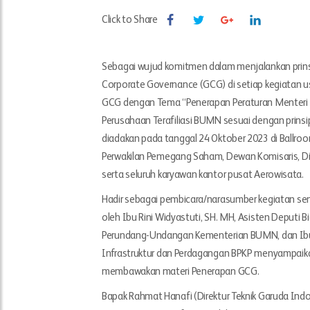
Click to Share
Sebagai wujud komitmen dalam menjalankan prinsi
Corporate Governance (GCG) di setiap kegiatan 
GCG dengan Tema “Penerapan Peraturan Menteri
Perusahaan Terafiliasi BUMN sesuai dengan prinsip
diadakan pada tanggal 24 Oktober 2023 di Ballroom
Perwakilan Pemegang Saham, Dewan Komisaris, Di
serta seluruh karyawan kantor pusat Aerowisata.
Hadir sebagai pembicara/narasumber kegiatan s
oleh Ibu Rini Widyastuti, SH. MH, Asisten Deputi 
Perundang-Undangan Kementerian BUMN, dan Ibu H
Infrastruktur dan Perdagangan BPKP menyampaika
membawakan materi Penerapan GCG.
Bapak Rahmat Hanafi (Direktur Teknik Garuda I