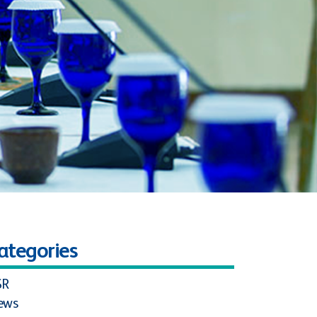
ategories
SR
ews