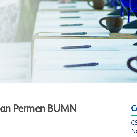
pan Permen BUMN
C
C
N