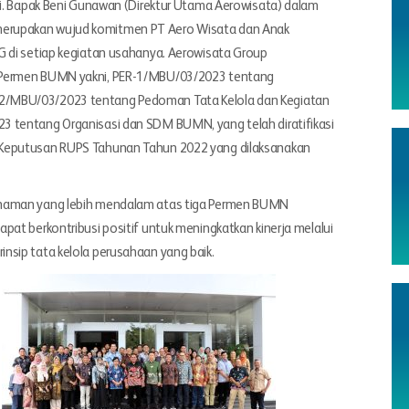
ni. Bapak Beni Gunawan (Direktur Utama Aerowisata) dalam
erupakan wujud komitmen PT Aero Wisata dan Anak
G di setiap kegiatan usahanya. Aerowisata Group
 Permen BUMN yakni, PER-1/MBU/03/2023 tentang
2/MBU/03/2023 tentang Pedoman Tata Kelola dan Kegiatan
3 tentang Organisasi dan SDM BUMN, yang telah diratifikasi
 Keputusan RUPS Tahunan Tahun 2022 yang dilaksanakan
ahaman yang lebih mendalam atas tiga Permen BUMN
pat berkontribusi positif untuk meningkatkan kinerja melalui
nsip tata kelola perusahaan yang baik.