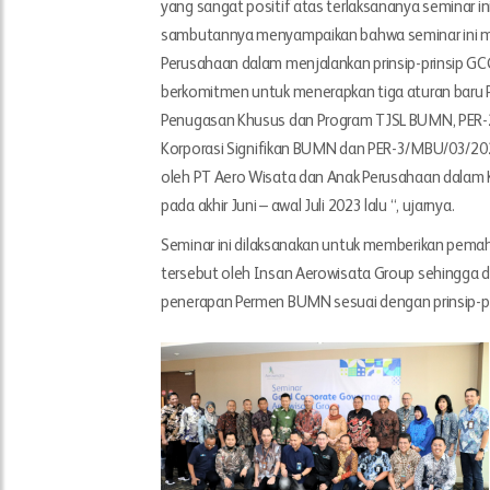
yang sangat positif atas terlaksananya seminar i
sambutannya menyampaikan bahwa seminar ini m
Perusahaan dalam menjalankan prinsip-prinsip GC
berkomitmen untuk menerapkan tiga aturan baru
Penugasan Khusus dan Program TJSL BUMN, PER-
Korporasi Signifikan BUMN dan PER-3/MBU/03/202
oleh PT Aero Wisata dan Anak Perusahaan dalam
pada akhir Juni – awal Juli 2023 lalu “, ujarnya.
Seminar ini dilaksanakan untuk memberikan pem
tersebut oleh Insan Aerowisata Group sehingga da
penerapan Permen BUMN sesuai dengan prinsip-pri