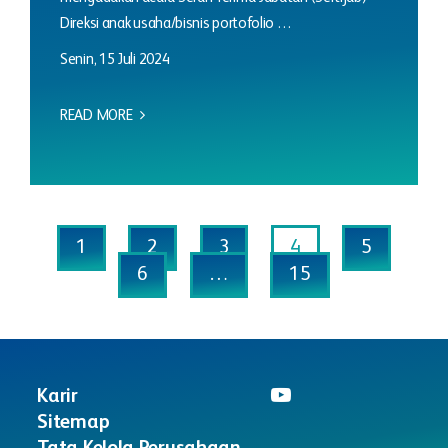
Direksi anak usaha/bisnis portofolio …
Senin, 15 Juli 2024
READ MORE
1
2
3
4
5
6
…
15
Karir
Sitemap