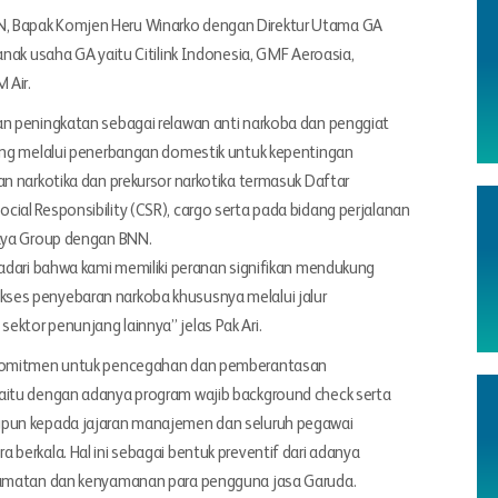
, Bapak Komjen Heru Winarko dengan Direktur Utama GA
anak usaha GA yaitu Citilink Indonesia, GMF Aeroasia,
 Air.
an peningkatan sebagai relawan anti narkoba dan penggiat
rang melalui penerbangan domestik untuk kepentingan
an narkotika dan prekursor narkotika termasuk Daftar
ial Responsibility (CSR), cargo serta pada bidang perjalanan
jaya Group dengan BNN.
sadari bahwa kami memiliki peranan signifikan mendukung
ses penyebaran narkoba khususnya melalui jalur
ktor penunjang lainnya” jelas Pak Ari.
erkomitmen untuk pencegahan dan pemberantasan
aitu dengan adanya program wajib background check serta
upun kepada jajaran manajemen dan seluruh pegawai
berkala. Hal ini sebagai bentuk preventif dari adanya
elamatan dan kenyamanan para pengguna jasa Garuda.