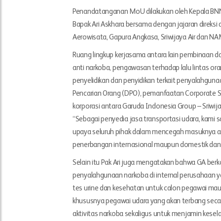
Penandatanganan MoU dilakukan oleh Kepala BNN
Bapak Ari Askhara bersama dengan jajaran direksi 
Aerowisata, Gapura Angkasa, Sriwijaya Air dan NAM
Ruang lingkup kerjasama antara lain pembinaan d
anti narkoba, pengawasan terhadap lalu lintas o
penyelidikan dan penyidikan terkait penyalahguna
Pencarian Orang (DPO), pemanfaatan Corporate Soc
korporasi antara Garuda Indonesia Group – Sriwi
“Sebagai penyedia jasa transportasi udara, kami 
upaya seluruh pihak dalam mencegah masuknya ak
penerbangan internasional maupun domestik dan se
Selain itu Pak Ari juga mengatakan bahwa GA b
penyalahgunaan narkoba di internal perusahaan y
tes urine dan kesehatan untuk calon pegawai ma
khususnya pegawai udara yang akan terbang secara 
aktivitas narkoba sekaligus untuk menjamin kes