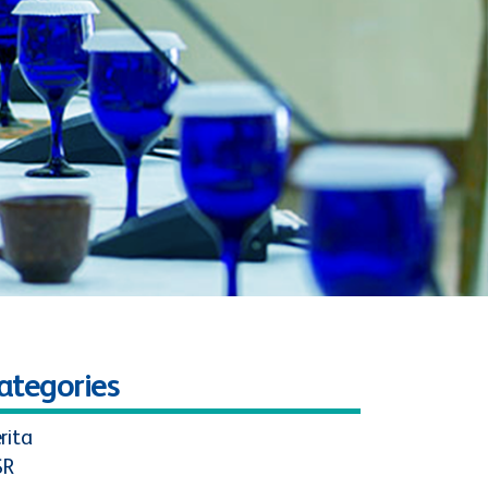
ategories
rita
SR