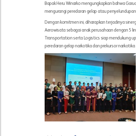
Bapak Heru Winarko mengungkapkan bahwa Garud
mengurangi peredaran gelap atau penyelundupan na
Dengan komitmen ini, diharapkan terjadinya sine
Aerowisata sebagai anak perusahaan dengan 5 lini bi
Transportation serta Logistics siap mendukung
peredaran gelap narkotika dan prekursor narkotika 