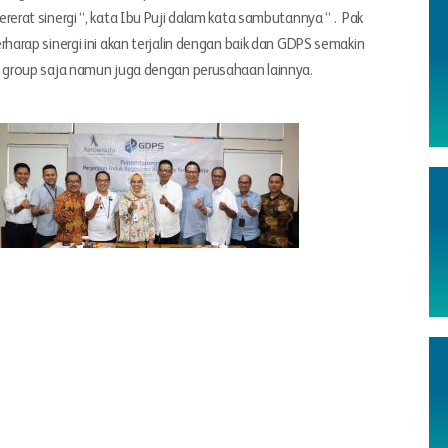
at sinergi “, kata Ibu Puji dalam kata sambutannya “ . Pak
arap sinergi ini akan terjalin dengan baik dan GDPS semakin
group saja namun juga dengan perusahaan lainnya.