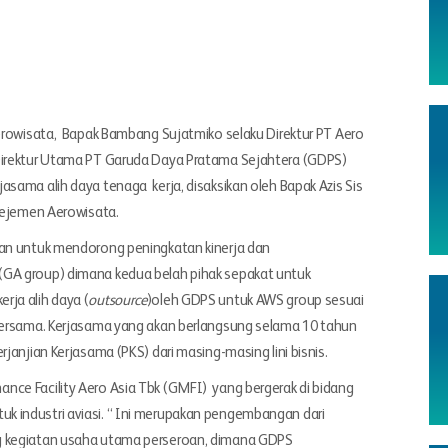
erowisata, Bapak Bambang Sujatmiko selaku Direktur PT Aero
 Direktur Utama PT Garuda Daya Pratama Sejahtera (GDPS)
sama alih daya tenaga kerja, disaksikan oleh Bapak Azis Sis
anejemen Aerowisata.
kan untuk mendorong peningkatan kinerja dan
(GA group) dimana kedua belah pihak sepakat untuk
rja alih daya (
outsource
)oleh GDPS untuk AWS group sesuai
 bersama. Kerjasama yang akan berlangsung selama 10 tahun
janjian Kerjasama (PKS) dari masing-masing lini bisnis.
ce Facility Aero Asia Tbk (GMFI) yang bergerak di bidang
 industri aviasi. “ Ini merupakan pengembangan dari
g kegiatan usaha utama perseroan, dimana GDPS