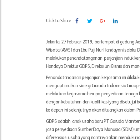
Click to Share
Jakarta, 27 Februari 2019, bertempat di gedung A
Wisata (AWS) dan Ibu Puji Nur Handayani selaku
melakukan penandatanganan perjanjian induk kerja
Handaya Direktur GDPS, Direksi Lini Bisnis dan m
Penandatanganan perjanjian kerjasama ini dilaku
mengoptimalkan sinergi Garuda Indonesia Group 
melakukan kerjasama berupa penyediaan tenaga ke
dengan kebutuhan dan kualifikasi yang disetujui
ke depan ini selanjutnya akan dituangkan dalam Per
GDPS adalah anak usaha baru PT Garuda Maintenan
jasa penyediaan Sumber Daya Manusia (SDM) untuk
diferensiasi usaha yang nantinya akan mendukun