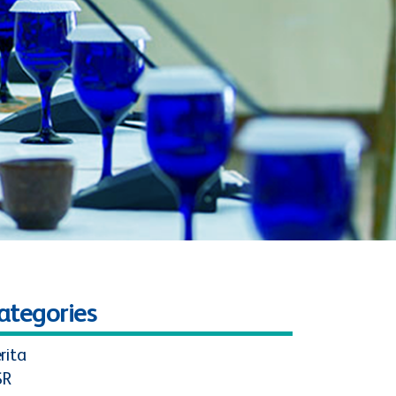
ategories
rita
SR