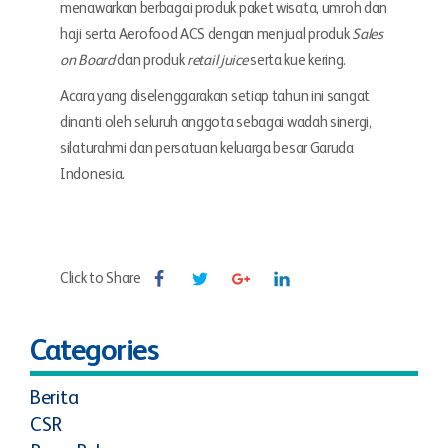
menawarkan berbagai produk paket wisata, umroh dan
haji serta Aerofood ACS dengan menjual produk
Sales
on Board
dan produk
retail juice
serta kue kering.
Acara yang diselenggarakan setiap tahun ini sangat
dinanti oleh seluruh anggota sebagai wadah sinergi,
silaturahmi dan persatuan keluarga besar Garuda
Indonesia.
Click to Share
Categories
Berita
CSR