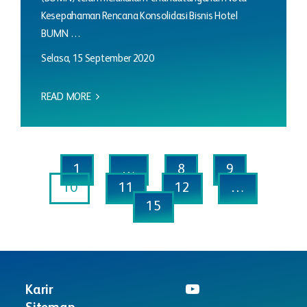
Kesepahaman Rencana Konsolidasi Bisnis Hotel
BUMN …
Selasa, 15 September 2020
READ MORE
1
…
8
9
10
11
12
…
15
Karir