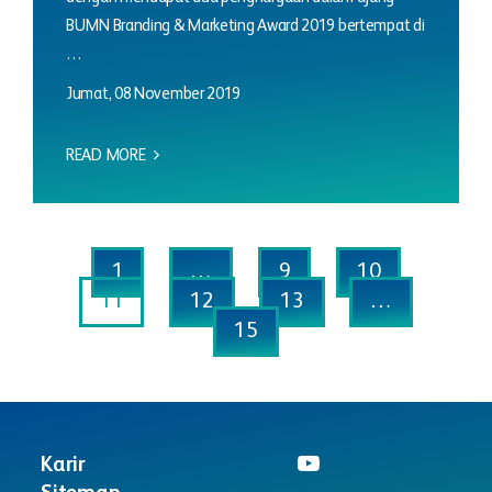
BUMN Branding & Marketing Award 2019 bertempat di
…
Jumat, 08 November 2019
READ MORE
1
…
9
10
11
12
13
…
15
Karir