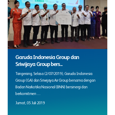
Garuda Indonesia Group dan
Sriwijaya Group bers...
Tangerang, Selasa (2/07/2019), Garuda Indonesia
Group (GA) dan Sriwijaya Air Group bersama dengan
Badan Narkotika Nasional (BNN) bersinergi dan
berkomitmen …
Jumat, 05 Juli 2019