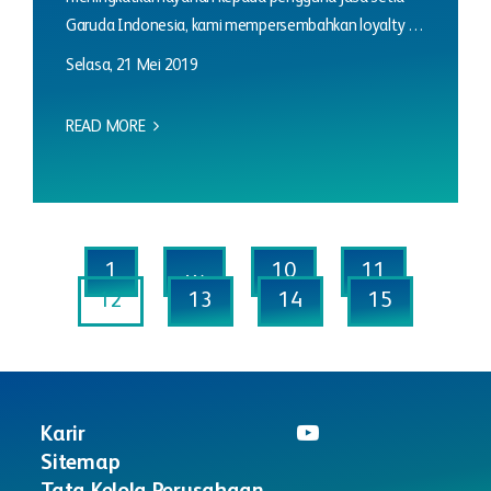
Garuda Indonesia, kami mempersembahkan loyalty …
Selasa, 21 Mei 2019
READ MORE
1
…
10
11
12
13
14
15
Karir
Sitemap