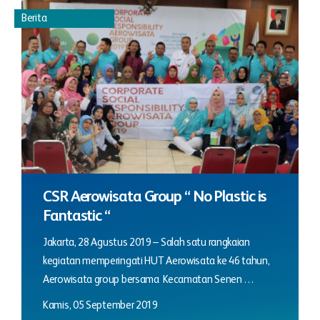
Berita
CSR Aerowisata Group “ No Plastic is
Fantastic “
Jakarta, 28 Agustus 2019 – Salah satu rangkaian
kegiatan memperingati HUT Aerowisata ke 46 tahun,
Aerowisata group bersama Kecamatan Senen …
Kamis, 05 September 2019