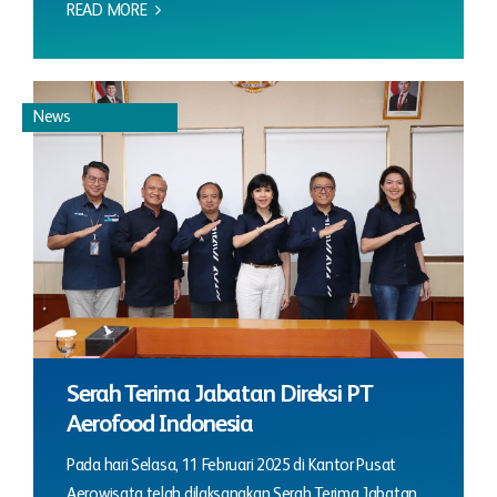
READ MORE
News
Serah Terima Jabatan Direksi PT
Aerofood Indonesia
Pada hari Selasa, 11 Februari 2025 di Kantor Pusat
Aerowisata telah dilaksanakan Serah Terima Jabatan