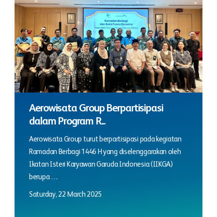
Aerowisata Group Berpartisipasi
dalam Program R...
Aerowisata Group turut berpartisipasi pada kegiatan
Ramadan Berbagi 1446 H yang diselenggarakan oleh
Ikatan Isteri Karyawan Garuda Indonesia (IIKGA)
berupa …
Saturday, 22 March 2025