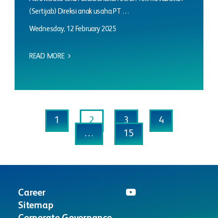
(Sertijab) Direksi anak usaha PT …
Wednesday, 12 February 2025
READ MORE
1
2
3
4
…
15
Career
Sitemap