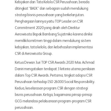
Kebijakan dan Tata Kelola CSR Perusahaan, berada
ditingkat “BAIK” dan sebagian sudah mendukung
strategi bisnis perusahaan yang berkelanjutan.
Penghargaan lainnya yaitu TOP Leader on CSR
Commitment 2020 yang diraih oleh Direktur
Aerowisata Bapak Bambang Sujatmiko karena dinilai
memiliki komitmen tinggi dalam mendukung sistem
kebijakan, tata kelola, dan kebehasilan implementasi
CSR di Aerowisata Group.
Ketua Dewan Juri TOP CSR Awards 2020 Mas Achmad
Daniri mengatakan terdapat 3 kriteria utama penilaian
dalam Top CSR Awards. Pertama, tingkat adopsi CSR
Perusahaan terhadap ISO 26000 Social Responsibility.
Kedua, keselarasan program CSR dengan strategi
bisnis perusahaan. Ketiga, bagaimana prinsip-prinsip
GCG melandasi pelaksanaan program-program CSR
perusahaan.